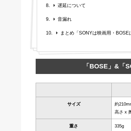
遅延について
音漏れ
まとめ「SONYは映画用・BOS
「BOSE」&「
サイズ
約210mm
高さ x 
重さ
335g