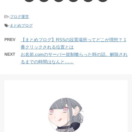
-
ブログ運営
-
まとめブログ
PREV
【まとめブログ】RSSの設置場所ってどこが理想？ 1
番クリックされる位置とは
NEXT
お名前.comのサーバー規制喰らった時の話。解除され
るまでの時間はなんと……