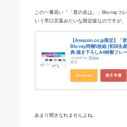
この一番高い「「君の名は。」Blu-rayコレクタ
いう早口言葉みたいな限定版なのですが、
【Amazon.co.jp限定】「
Blu-ray同梱5枚組 (初
典:描き下ろしA4特製フレー
created by
Rinker
東宝
Amazon
楽天市場
あまり聞きなれませんよね。