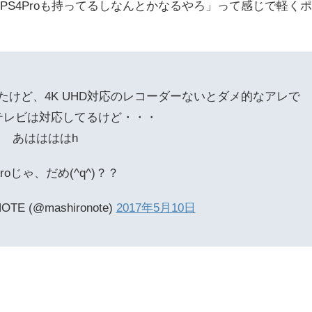
PS4Proも持ってるしなんとかなるやろ」って感じで軽くポ
たけど、4K UHD対応のレコーダーないとダメ的なアレで
テレビは対応してるけど・・・
あははははh
Proじゃ、だめ(^q^)？？
 (@mashironote)
2017年5月10日