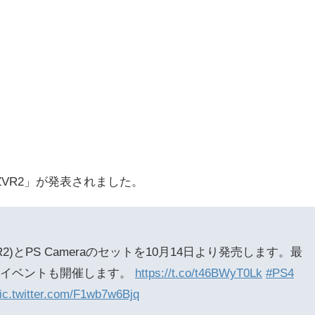
ZVR2」が発表されました。
-ZVR2)とPS Cameraのセットを10月14日より発売します。最
会イベントも開催します。
https://t.co/t46BWyT0Lk
#PS4
ic.twitter.com/F1wb7w6Bjq