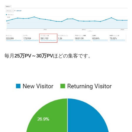
毎月
25万PV～30万PV
ほどの集客です。