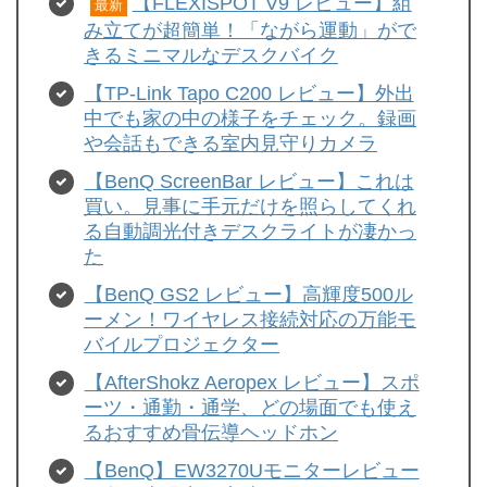
【FLEXISPOT V9 レビュー】組
最新
み立てが超簡単！「ながら運動」がで
きるミニマルなデスクバイク
【TP-Link Tapo C200 レビュー】外出
中でも家の中の様子をチェック。録画
や会話もできる室内見守りカメラ
【BenQ ScreenBar レビュー】これは
買い。見事に手元だけを照らしてくれ
る自動調光付きデスクライトが凄かっ
た
【BenQ GS2 レビュー】高輝度500ル
ーメン！ワイヤレス接続対応の万能モ
バイルプロジェクター
【AfterShokz Aeropex レビュー】スポ
ーツ・通勤・通学、どの場面でも使え
るおすすめ骨伝導ヘッドホン
【BenQ】EW3270Uモニターレビュー