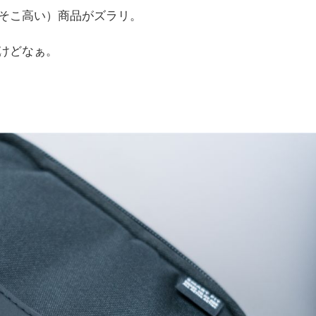
そこ高い）商品がズラリ。
けどなぁ。